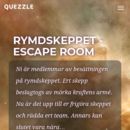
Togg
navi
RYMDSKEPPET -
ESCAPE ROOM
Ni är medlemmar av besättningen
på rymdskeppet. Ert skepp
beslagtogs av mörka kraftens armé.
Nu är det upp till er frigöra skeppet
och rädda ert team. Annars kan
slutet vara nära…